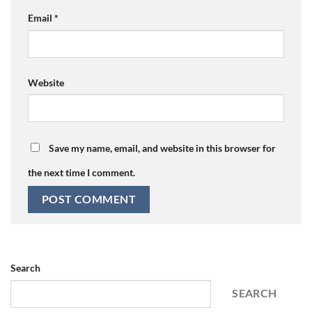
Email
*
Website
Save my name, email, and website in this browser for
the next time I comment.
Search
SEARCH