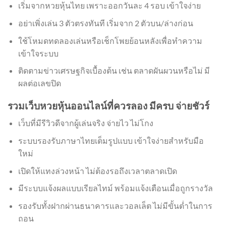
เริ่มจากหวยหุ้นไทย เพราะออกวันละ 4 รอบ เข้าใจง่าย
อย่าเพิ่งเล่น 3 ตัวตรงทันที เริ่มจาก 2 ตัวบน/ล่างก่อน
ใช้โหมดทดลองเล่นหรือเช็กโพยย้อนหลังเพื่อทำความ
เข้าใจระบบ
ติดตามข่าวเศรษฐกิจเบื้องต้น เช่น ตลาดผันผวนหรือไม่ มี
ผลต่อเลขปิด
รวมเว็บหวยหุ้นออนไลน์ที่ควรลอง มีครบ จ่ายชัวร์
เว็บที่มีรีวิวดีจากผู้เล่นจริง จ่ายไว ไม่โกง
ระบบรองรับภาษาไทยเต็มรูปแบบ เข้าใจง่ายสำหรับมือ
ใหม่
เปิดให้แทงล่วงหน้า ไม่ต้องรอถึงเวลาตลาดเปิด
มีระบบแจ้งผลแบบเรียลไทม์ พร้อมแจ้งเตือนเมื่อถูกรางวัล
รองรับทั้งฝากผ่านธนาคารและวอลเล็ต ไม่มีขั้นต่ำในการ
ถอน