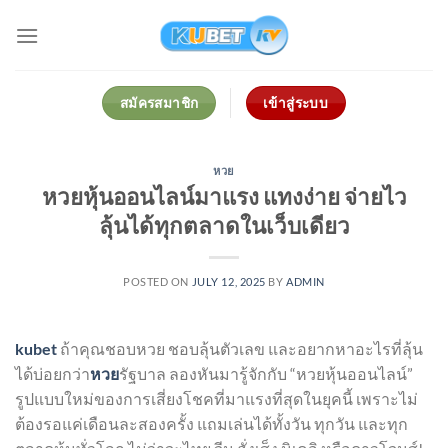
Skip
to
content
สมัครสมาชิก
เข้าสู่ระบบ
หวย
หวยหุ้นออนไลน์มาแรง แทงง่าย จ่ายไว
ลุ้นได้ทุกตลาดในเว็บเดียว
POSTED ON
JULY 12, 2025
BY
ADMIN
kubet
ถ้าคุณชอบหวย ชอบลุ้นตัวเลข และอยากหาอะไรที่ลุ้น
ได้บ่อยกว่า
หวย
รัฐบาล ลองหันมารู้จักกับ “หวยหุ้นออนไลน์”
รูปแบบใหม่ของการเสี่ยงโชคที่มาแรงที่สุดในยุคนี้ เพราะไม่
ต้องรอแค่เดือนละสองครั้ง แถมเล่นได้ทั้งวัน ทุกวัน และทุก