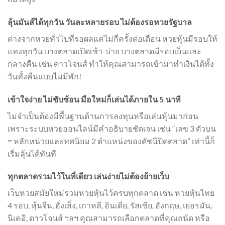
ลุ้นมันส์ได้ทุกวัน วันละหลายรอบ ไม่ต้องรอหวยรัฐบาล
ต่างจากหวยทั่วไปที่รอผลแค่ไม่กี่ครั้งต่อเดือน หวยหุ้นมีรอบให้
แทงทุกวัน บางตลาดเปิดเช้า-บ่าย บางตลาดมีรอบเย็นและ
กลางคืน เช่น ดาวโจนส์ ทำให้คุณสามารถเข้ามาทำเงินได้ทั้ง
วันทั้งคืนแบบไม่มีพัก!
เข้าใจง่าย ไม่ซับซ้อน มือใหม่ก็เล่นได้ภายใน 5 นาที
ไม่จำเป็นต้องมีพื้นฐานด้านการลงทุนหรือเล่นหุ้นมาก่อน
เพราะระบบหวยออนไลน์มีคำอธิบายชัดเจน เช่น “เลข 3 ตัวบน
= หลักหน่วยและทศนิยม 2 ตำแหน่งของดัชนีปิดตลาด” เท่านี้ก็
เริ่มลุ้นได้ทันที
ทุกตลาดรวมไว้ในที่เดียว เล่นง่ายไม่ต้องย้ายเว็บ
เว็บหวยสมัยใหม่รวมหวยหุ้นไว้ครบทุกตลาด เช่น หวยหุ้นไทย
4 รอบ, หุ้นจีน, ฮั่งเส็ง, เกาหลี, อินเดีย, รัสเซีย, อังกฤษ, เยอรมัน,
นิเคอิ, ดาวโจนส์ ฯลฯ คุณสามารถเลือกตลาดที่คุณถนัด หรือ