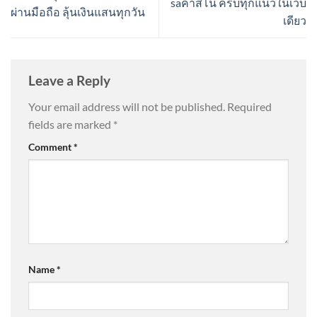
saคาสิโน ครบทุกแนวในเว็บ
ผ่านมือถือ ลุ้นเงินแสนทุกวัน
เดียว
Leave a Reply
Your email address will not be published.
Required
fields are marked
*
Comment
*
Name
*