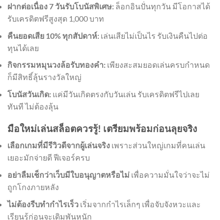
ฝากต่อเนื่อง 7 วันรับโบนัสพิเศษ:
ล็อกอินปั่นทุกวัน มีโอกาสได้
รับเครดิตฟรีสูงสุด 1,000 บาท
คืนยอดเสีย 10% ทุกสัปดาห์:
เล่นเสียไม่เป็นไร รับเงินคืนไปต่อ
ทุนได้เลย
กิจกรรมหมุนวงล้อรับทองคำ:
เพียงสะสมยอดเล่นครบกำหนด
ก็มีสิทธิ์ลุ้นรางวัลใหญ่
โบนัสวันเกิด:
แค่มีวันเกิดตรงกับวันเล่น รับเครดิตฟรีไปเลย
ทันที ไม่ต้องลุ้น
มือใหม่เล่นสล็อตควรรู้! เตรียมพร้อมก่อนลุยจริง
เลือกเกมที่มีรีวิวดีจากผู้เล่นจริง
เพราะส่วนใหญ่เกมที่คนเล่น
เยอะมักจ่ายดี ฟีเจอร์ครบ
อย่าลืมเช็กว่าเว็บมีใบอนุญาตหรือไม่
เพื่อความมั่นใจว่าจะไม่
ถูกโกงภายหลัง
ไม่ต้องรีบทำกำไรเร็ว
เริ่มจากกำไรเล็กๆ เพื่อจับจังหวะและ
เรียนรู้ก่อนจะเดิมพันหนัก