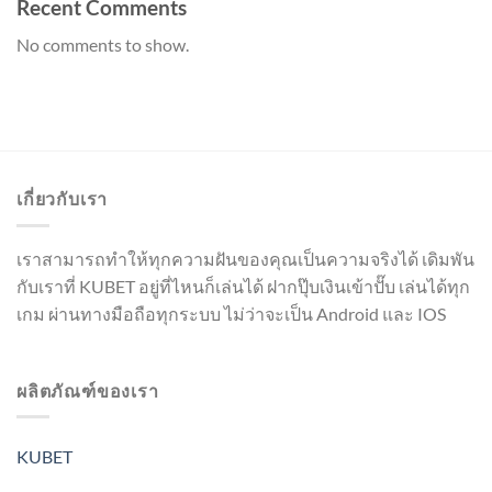
Recent Comments
No comments to show.
เกี่ยวกับเรา
เราสามารถทำให้ทุกความฝันของคุณเป็นความจริงได้ เดิมพัน
กับเราที่ KUBET อยู่ที่ไหนก็เล่นได้ ฝากปุ๊บเงินเข้าปั๊บ เล่นได้ทุก
เกม ผ่านทางมือถือทุกระบบ ไม่ว่าจะเป็น Android และ IOS
ผลิตภัณฑ์ของเรา
KUBET