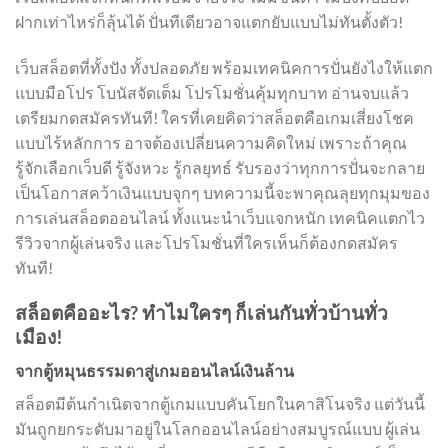
ฝากเท่าไหร่ก็ลุ้นได้ ปั่นทีเดียวอาจแตกยับแบบไม่ทันตั้งตัว!
เว็บสล็อตที่ทั้งปัง ทั้งปลอดภัย พร้อมเทคนิคการปั่นยังไงให้แตก
แบบมือโปร โบนัสจัดเต็ม โปรโมชั่นคุ้มทุกบาท อ่านจบแล้ว
เตรียมกดสมัครทันที! ใครที่เคยคิดว่าสล็อตคือเกมเสี่ยงโชค
แบบไร้หลักการ อาจต้องเปลี่ยนความคิดใหม่ เพราะถ้าคุณ
รู้จักเลือกเว็บดี รู้จังหวะ รู้กลยุทธ์ รับรองว่าทุกการปั่นจะกลาย
เป็นโอกาสคว้าเงินแบบจุกๆ บทความนี้จะพาคุณลุยทุกมุมของ
การเล่นสล็อตออนไลน์ ทั้งแนะนำเว็บแจกหนัก เทคนิคแตกไว
รีวิวจากผู้เล่นจริง และโปรโมชั่นที่ใครเห็นก็ต้องกดสมัคร
ทันที!
สล็อตคืออะไร? ทำไมใครๆ ก็เล่นกันทั่วบ้านทั่ว
เมือง!
จากตู้หมุนธรรมดาสู่เกมออนไลน์เงินล้าน
สล็อตมีต้นกำเนิดจากตู้เกมแบบคันโยกในคาสิโนจริง แต่วันนี้
มันถูกยกระดับมาอยู่ในโลกออนไลน์อย่างสมบูรณ์แบบ ผู้เล่น